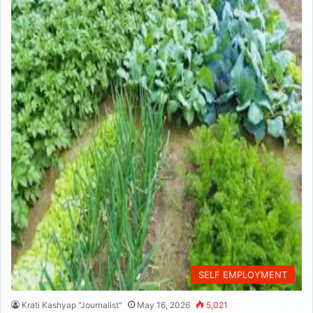
SELF EMPLOYMENT
Krati Kashyap "Journalist"
May 16, 2026
5,021