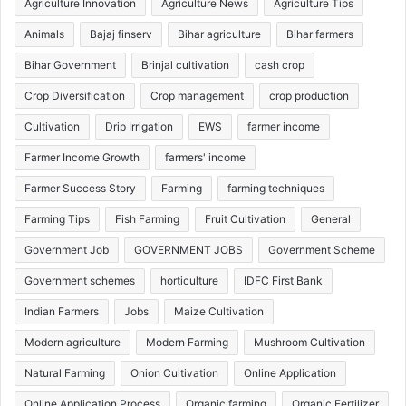
Agriculture Innovation
Agriculture News
Agriculture Tips
Animals
Bajaj finserv
Bihar agriculture
Bihar farmers
Bihar Government
Brinjal cultivation
cash crop
Crop Diversification
Crop management
crop production
Cultivation
Drip Irrigation
EWS
farmer income
Farmer Income Growth
farmers' income
Farmer Success Story
Farming
farming techniques
Farming Tips
Fish Farming
Fruit Cultivation
General
Government Job
GOVERNMENT JOBS
Government Scheme
Government schemes
horticulture
IDFC First Bank
Indian Farmers
Jobs
Maize Cultivation
Modern agriculture
Modern Farming
Mushroom Cultivation
Natural Farming
Onion Cultivation
Online Application
Online Application Process
Organic farming
Organic Fertilizer