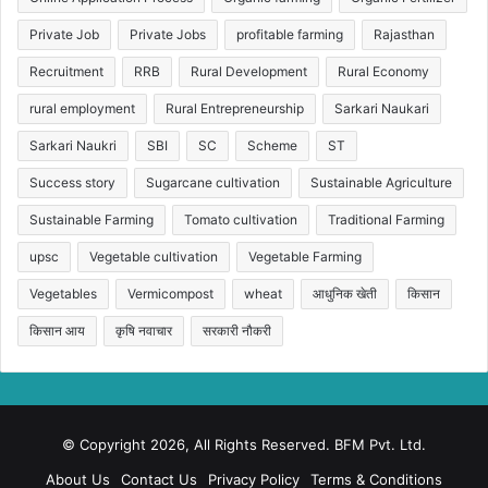
Private Job
Private Jobs
profitable farming
Rajasthan
Recruitment
RRB
Rural Development
Rural Economy
rural employment
Rural Entrepreneurship
Sarkari Naukari
Sarkari Naukri
SBI
SC
Scheme
ST
Success story
Sugarcane cultivation
Sustainable Agriculture
Sustainable Farming
Tomato cultivation
Traditional Farming
upsc
Vegetable cultivation
Vegetable Farming
Vegetables
Vermicompost
wheat
आधुनिक खेती
किसान
किसान आय
कृषि नवाचार
सरकारी नौकरी
© Copyright 2026, All Rights Reserved. BFM Pvt. Ltd.
About Us
Contact Us
Privacy Policy
Terms & Conditions