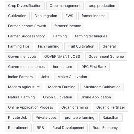
Crop Diversification
Crop management
crop production
Cultivation
Drip Irrigation
EWS
farmer income
Farmer Income Growth
farmers' income
Farmer Success Story
Farming
farming techniques
Farming Tips
Fish Farming
Fruit Cultivation
General
Government Job
GOVERNMENT JOBS
Government Scheme
Government schemes
horticulture
IDFC First Bank
Indian Farmers
Jobs
Maize Cultivation
Modern agriculture
Modern Farming
Mushroom Cultivation
Natural Farming
Onion Cultivation
Online Application
Online Application Process
Organic farming
Organic Fertilizer
Private Job
Private Jobs
profitable farming
Rajasthan
Recruitment
RRB
Rural Development
Rural Economy