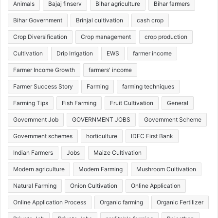
Animals
Bajaj finserv
Bihar agriculture
Bihar farmers
Bihar Government
Brinjal cultivation
cash crop
Crop Diversification
Crop management
crop production
Cultivation
Drip Irrigation
EWS
farmer income
Farmer Income Growth
farmers' income
Farmer Success Story
Farming
farming techniques
Farming Tips
Fish Farming
Fruit Cultivation
General
Government Job
GOVERNMENT JOBS
Government Scheme
Government schemes
horticulture
IDFC First Bank
Indian Farmers
Jobs
Maize Cultivation
Modern agriculture
Modern Farming
Mushroom Cultivation
Natural Farming
Onion Cultivation
Online Application
Online Application Process
Organic farming
Organic Fertilizer