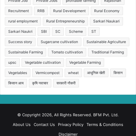
Private Job
Private Jobs
profitable farming
Rajasthan
Recruitment
RRB
Rural Development
Rural Economy
rural employment
Rural Entrepreneurship
Sarkari Naukari
Sarkari Naukri
SBI
SC
Scheme
ST
Success story
Sugarcane cultivation
Sustainable Agriculture
Sustainable Farming
Tomato cultivation
Traditional Farming
upsc
Vegetable cultivation
Vegetable Farming
Vegetables
Vermicompost
wheat
आधुनिक खेती
किसान
किसान आय
कृषि नवाचार
सरकारी नौकरी
© Copyright 2026, All Rights Reserved. BFM Pvt. Ltd.
About Us
Contact Us
Privacy Policy
Terms & Conditions
Disclaimer