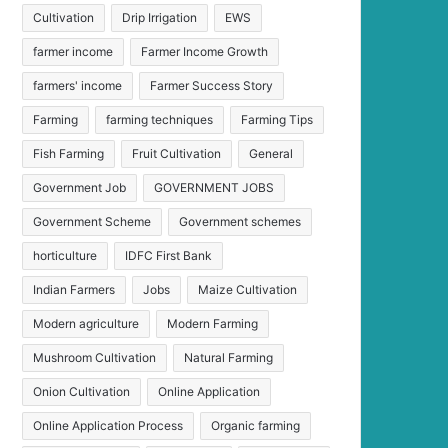
Cultivation
Drip Irrigation
EWS
farmer income
Farmer Income Growth
farmers' income
Farmer Success Story
Farming
farming techniques
Farming Tips
Fish Farming
Fruit Cultivation
General
Government Job
GOVERNMENT JOBS
Government Scheme
Government schemes
horticulture
IDFC First Bank
Indian Farmers
Jobs
Maize Cultivation
Modern agriculture
Modern Farming
Mushroom Cultivation
Natural Farming
Onion Cultivation
Online Application
Online Application Process
Organic farming