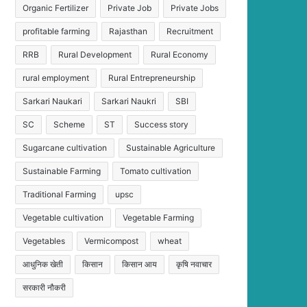
Organic Fertilizer
Private Job
Private Jobs
profitable farming
Rajasthan
Recruitment
RRB
Rural Development
Rural Economy
rural employment
Rural Entrepreneurship
Sarkari Naukari
Sarkari Naukri
SBI
SC
Scheme
ST
Success story
Sugarcane cultivation
Sustainable Agriculture
Sustainable Farming
Tomato cultivation
Traditional Farming
upsc
Vegetable cultivation
Vegetable Farming
Vegetables
Vermicompost
wheat
आधुनिक खेती
किसान
किसान आय
कृषि नवाचार
सरकारी नौकरी