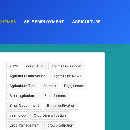
CHEMES
SELF EMPLOYMENT
AGRICULTURE
2025
agriculture
agriculture income
Agriculture Innovation
Agriculture News
Agriculture Tips
Animals
Bajaj finserv
Bihar agriculture
Bihar farmers
Bihar Government
Brinjal cultivation
cash crop
Crop Diversification
Crop management
crop production