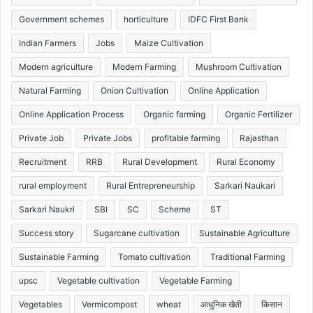
Government schemes
horticulture
IDFC First Bank
Indian Farmers
Jobs
Maize Cultivation
Modern agriculture
Modern Farming
Mushroom Cultivation
Natural Farming
Onion Cultivation
Online Application
Online Application Process
Organic farming
Organic Fertilizer
Private Job
Private Jobs
profitable farming
Rajasthan
Recruitment
RRB
Rural Development
Rural Economy
rural employment
Rural Entrepreneurship
Sarkari Naukari
Sarkari Naukri
SBI
SC
Scheme
ST
Success story
Sugarcane cultivation
Sustainable Agriculture
Sustainable Farming
Tomato cultivation
Traditional Farming
upsc
Vegetable cultivation
Vegetable Farming
Vegetables
Vermicompost
wheat
आधुनिक खेती
किसान