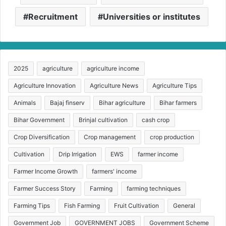
Recruitment
Universities or institutes
2025
agriculture
agriculture income
Agriculture Innovation
Agriculture News
Agriculture Tips
Animals
Bajaj finserv
Bihar agriculture
Bihar farmers
Bihar Government
Brinjal cultivation
cash crop
Crop Diversification
Crop management
crop production
Cultivation
Drip Irrigation
EWS
farmer income
Farmer Income Growth
farmers' income
Farmer Success Story
Farming
farming techniques
Farming Tips
Fish Farming
Fruit Cultivation
General
Government Job
GOVERNMENT JOBS
Government Scheme