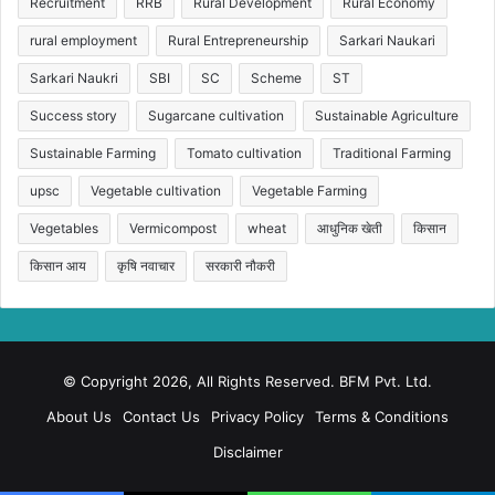
Recruitment
RRB
Rural Development
Rural Economy
rural employment
Rural Entrepreneurship
Sarkari Naukari
Sarkari Naukri
SBI
SC
Scheme
ST
Success story
Sugarcane cultivation
Sustainable Agriculture
Sustainable Farming
Tomato cultivation
Traditional Farming
upsc
Vegetable cultivation
Vegetable Farming
Vegetables
Vermicompost
wheat
आधुनिक खेती
किसान
किसान आय
कृषि नवाचार
सरकारी नौकरी
© Copyright 2026, All Rights Reserved. BFM Pvt. Ltd.
About Us
Contact Us
Privacy Policy
Terms & Conditions
Disclaimer