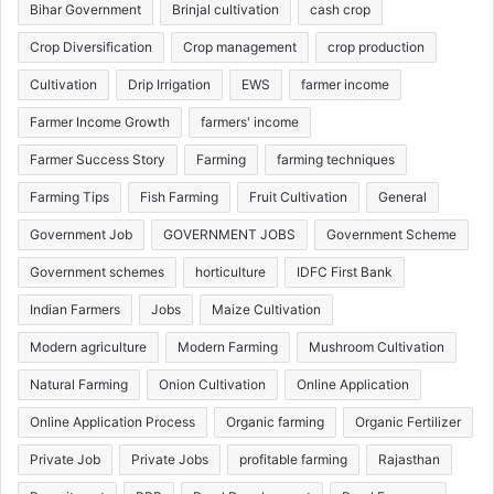
Bihar Government
Brinjal cultivation
cash crop
Crop Diversification
Crop management
crop production
Cultivation
Drip Irrigation
EWS
farmer income
Farmer Income Growth
farmers' income
Farmer Success Story
Farming
farming techniques
Farming Tips
Fish Farming
Fruit Cultivation
General
Government Job
GOVERNMENT JOBS
Government Scheme
Government schemes
horticulture
IDFC First Bank
Indian Farmers
Jobs
Maize Cultivation
Modern agriculture
Modern Farming
Mushroom Cultivation
Natural Farming
Onion Cultivation
Online Application
Online Application Process
Organic farming
Organic Fertilizer
Private Job
Private Jobs
profitable farming
Rajasthan