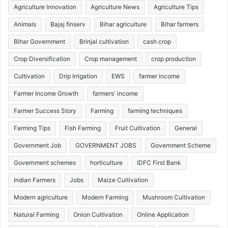
Agriculture Innovation
Agriculture News
Agriculture Tips
Animals
Bajaj finserv
Bihar agriculture
Bihar farmers
Bihar Government
Brinjal cultivation
cash crop
Crop Diversification
Crop management
crop production
Cultivation
Drip Irrigation
EWS
farmer income
Farmer Income Growth
farmers' income
Farmer Success Story
Farming
farming techniques
Farming Tips
Fish Farming
Fruit Cultivation
General
Government Job
GOVERNMENT JOBS
Government Scheme
Government schemes
horticulture
IDFC First Bank
Indian Farmers
Jobs
Maize Cultivation
Modern agriculture
Modern Farming
Mushroom Cultivation
Natural Farming
Onion Cultivation
Online Application