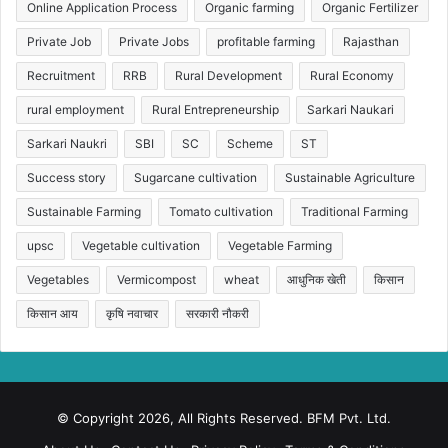
Online Application Process
Organic farming
Organic Fertilizer
Private Job
Private Jobs
profitable farming
Rajasthan
Recruitment
RRB
Rural Development
Rural Economy
rural employment
Rural Entrepreneurship
Sarkari Naukari
Sarkari Naukri
SBI
SC
Scheme
ST
Success story
Sugarcane cultivation
Sustainable Agriculture
Sustainable Farming
Tomato cultivation
Traditional Farming
upsc
Vegetable cultivation
Vegetable Farming
Vegetables
Vermicompost
wheat
आधुनिक खेती
किसान
किसान आय
कृषि नवाचार
सरकारी नौकरी
© Copyright 2026, All Rights Reserved. BFM Pvt. Ltd.